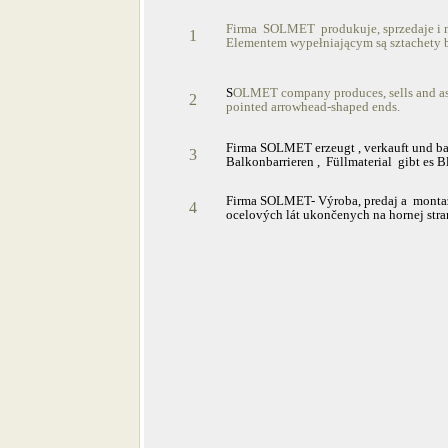
Firma SOLMET produkuje, sprzedaje i mon
1
Elementem wypełniającym są sztachety 
S
OLMET company produces, sells and ass
2
pointed arrowhead-shaped ends.
Firma SOLMET erzeugt , verkauft und bau
3
Balkonbarrieren , Füllmaterial gibt es Bl
Firma SOLMET- Výroba, predaj a montaž 
4
ocelových lát ukončenych na hornej stra