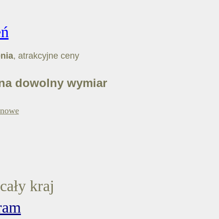
eń
nia
, atrakcyjne ceny
na dowolny wymiar
onowe
cały kraj
ram