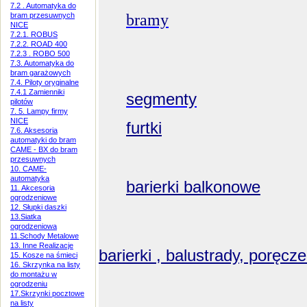
7.2 . Automatyka do
bram przesuwnych
bramy
NICE
7.2.1. ROBUS
7.2.2. ROAD 400
7.2.3 . ROBO 500
7.3. Automatyka do
bram garażowych
7.4. Piloty oryginalne
7.4.1 Zamienniki
segmenty
pilotów
7. 5. Lampy firmy
NICE
furtki
7.6. Aksesoria
automatyki do bram
CAME - BX do bram
przesuwnych
10. CAME-
automatyka
barierki balkonowe
11. Akcesoria
ogrodzeniowe
12. Słupki daszki
13.Siatka
ogrodzeniowa
11.Schody Metalowe
13. Inne Realizacje
barierki , balustrady, poręcz
15. Kosze na śmieci
16. Skrzynka na listy
do montażu w
ogrodzeniu
17.Skrzynki pocztowe
na listy