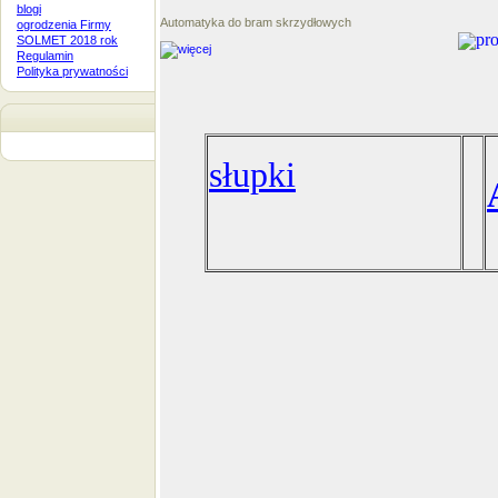
blogi
Automatyka do bram skrzydłowych
ogrodzenia Firmy
SOLMET 2018 rok
Regulamin
Polityka prywatności
słupki