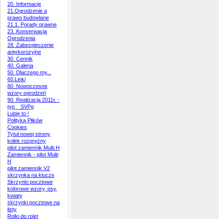
20. Informacje
21.Ogrodzenie a
prawo budowlane
21.1. Porady prawne
23. Konserwacja
Ogrodzenia
28. Zabezpieczenie
antykorozyjne
30. Cennik
40. Galeria
50. Dlaczego my...
60.Linki
80. Nowoczesne
wzory ogrodzeń
90. Realizacja 2011r. -
typ _ SVPg
Lubię to !
Polityką Plików
Cookies
Tytuł nowej strony
kołek rozprężny
pilot zamiennik Multi H
Zamiennik - pilot Multi
H
pilot zamiennik V2
skrzynka na klucze
Skrzynki pocztowe
kolorowe wzory, psy,
kwiaty
skrzynki pocztowe na
listy
Rolki do rolet