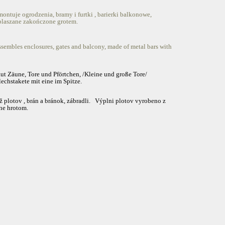
tuje ogrodzenia, bramy i furtki , barierki balkonowe,
blaszane zakończone grotem.
embles enclosures, gates and balcony, made of metal bars with
t Zäune, Tore und Pförtchen, /Kleine und große Tore/
echstakete mit eine im Spitze.
plotov , brán a
bránok, zábradli.
Výplni plotov vyrobeno z
ne hrotom.