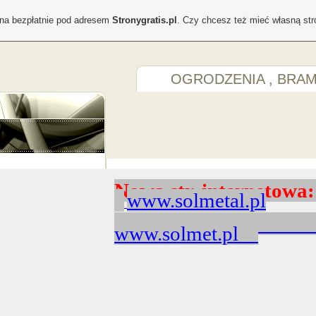
ona bezpłatnie pod adresem
Stronygratis.pl
. Czy chcesz też mieć własną st
OGRODZENIA , BRA
N
owa str. intern
www.solmetal.pl
www.solmet.pl