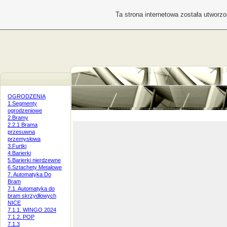
Ta strona internetowa została utworz
OGRODZENIA
1.Segmenty
ogrodzeniowe
2.Bramy
2.2.1 Brama
przesuwna
przemysłowa
3.Furtki
4.Barierki
5.Barierki nierdzewne
6.Sztachety Metalowe
7. Automatyka Do
Bram
7.1. Automatyka do
bram skrzydłowych
NICE
7.1.1. WINGO 2024
7.1.2. POP
7.1.3